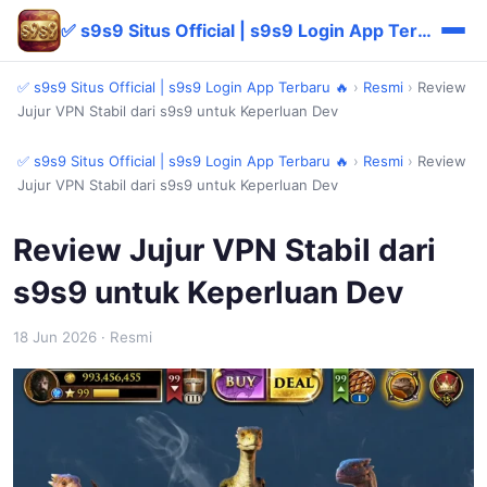
✅ s9s9 Situs Official | s9s9 Login App Terbaru 🔥
✅ s9s9 Situs Official | s9s9 Login App Terbaru 🔥
›
Resmi
›
Review
Jujur VPN Stabil dari s9s9 untuk Keperluan Dev
✅ s9s9 Situs Official | s9s9 Login App Terbaru 🔥
›
Resmi
›
Review
Jujur VPN Stabil dari s9s9 untuk Keperluan Dev
Review Jujur VPN Stabil dari
s9s9 untuk Keperluan Dev
18 Jun 2026
· Resmi