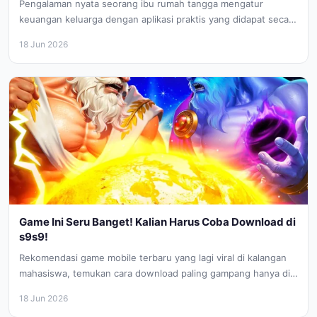
Pengalaman nyata seorang ibu rumah tangga mengatur
keuangan keluarga dengan aplikasi praktis yang didapat secara
gratis dari s9s9.
18 Jun 2026
Game Ini Seru Banget! Kalian Harus Coba Download di
s9s9!
Rekomendasi game mobile terbaru yang lagi viral di kalangan
mahasiswa, temukan cara download paling gampang hanya di
s9s9.
18 Jun 2026