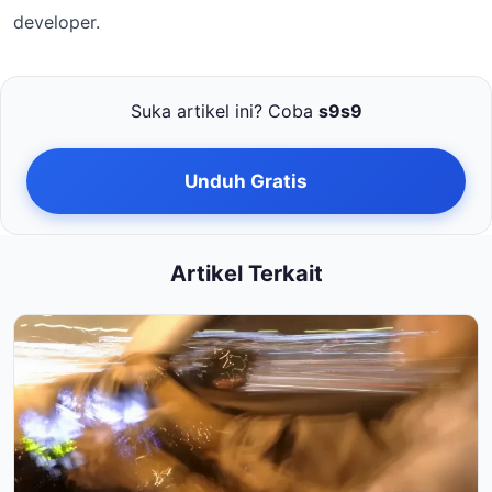
developer.
Suka artikel ini? Coba
s9s9
Unduh Gratis
Artikel Terkait